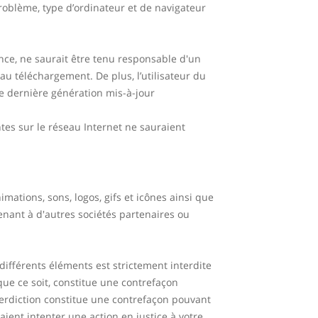
roblème, type d’ordinateur et de navigateur
ence, ne saurait être tenu responsable d'un
u téléchargement. De plus, l’utilisateur du
de dernière génération mis-à-jour
tes sur le réseau Internet ne sauraient
imations, sons, logos, gifs et icônes ainsi que
enant à d'autres sociétés partenaires ou
différents éléments est strictement interdite
que ce soit, constitue une contrefaçon
nterdiction constitue une contrefaçon pouvant
aient intenter une action en justice à votre