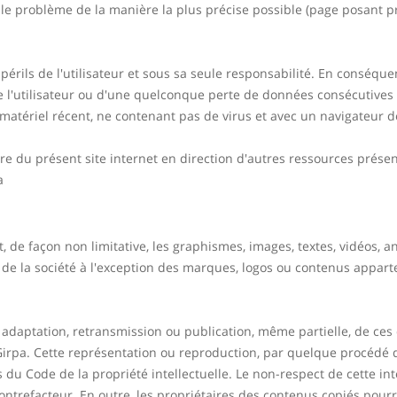
t le problème de la manière la plus précise possible (page posant p
 périls de l'utilisateur et sous sa seule responsabilité. En conséqu
'utilisateur ou d'une quelconque perte de données consécutives a
n matériel récent, ne contenant pas de virus et avec un navigateur 
re du présent site internet en direction d'autres ressources présen
a
, de façon non limitative, les graphismes, images, textes, vidéos, an
 de la société à l'exception des marques, logos ou contenus appart
, adaptation, retransmission ou publication, même partielle, de ces 
 Girpa. Cette représentation ou reproduction, par quelque procédé 
ts du Code de la propriété intellectuelle. Le non-respect de cette i
ontrefacteur. En outre, les propriétaires des contenus copiés pourr