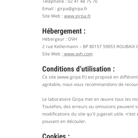
Téléphone : 02 41 48 75 70
Email :
girpa@girpa.fr
Site Web :
www.girpa.fr
Hébergement :
Hébergeur : OVH
2 rue Kellermann – BP 80157 59053 ROUBAIX 
Site Web :
www.ovh.com
Conditions d’utilisation :
Ce site (www.girpa.fr) est proposé en différen
agréable, nous vous recommandons de recourir
Le laboratoire Girpa met en œuvre tous les moy
Toutefois, des erreurs ou omissions peuvent su
modifications du site qu'il jugerait utile. n'es
pouvant en découler.
Cookies :