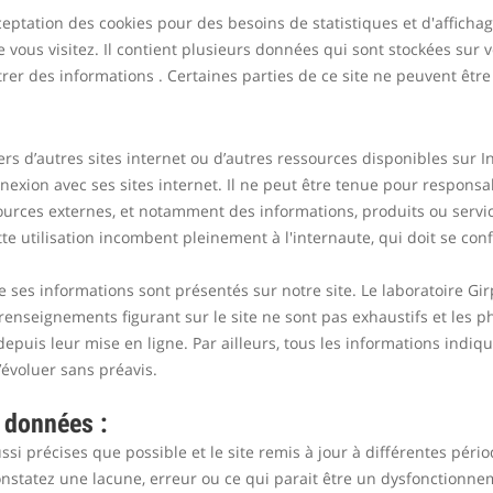
eptation des cookies pour des besoins de statistiques et d'afficha
 vous visitez. Il contient plusieurs données qui sont stockées sur 
rer des informations . Certaines parties de ce site ne peuvent être 
vers d’autres sites internet ou d’autres ressources disponibles sur 
nexion avec ses sites internet. Il ne peut être tenue pour respo
sources externes, et notamment des informations, produits ou servi
ette utilisation incombent pleinement à l'internaute, qui doit se conf
e ses informations sont présentés sur notre site. Le laboratoire Girp
renseignements figurant sur le site ne sont pas exhaustifs et les p
puis leur mise en ligne. Par ailleurs, tous les informations indiqué
d’évoluer sans préavis.
s données :
si précises que possible et le site remis à jour à différentes péri
nstatez une lacune, erreur ou ce qui parait être un dysfonctionnem